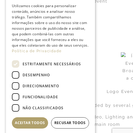
Live Streaming of the event
Utilizamos cookies para personalizar
Technical Staff
conteúdo, anúncios e analisar nosso
tráfego. Também compartilhamos
informações sobre o uso do nosso site com
nossos parceiros de publicidade e análise,
que podem combiná-las com outras
informações que você forneceu a eles ou
que eles coletaram do uso de seus serviços.
Política de Privacidade
ESTRITAMENTE NECESSÁRIOS
DESEMPENHO
DIRECIONAMENTO
FUNCIONALIDADE
A single event that is attended by several
NÃO CLASSIFICADOS
Local audiovisuals (Video, Lighting a
ACEITAR TODOS
RECUSAR TODOS
Broadcast view of the main room
Technical Staff