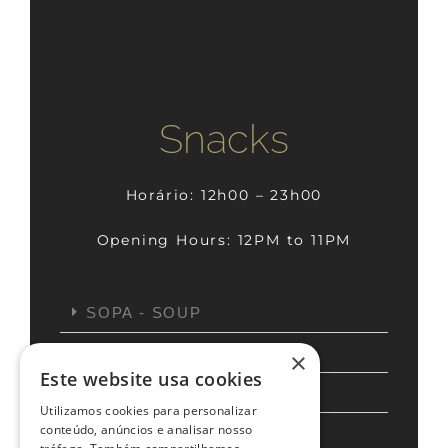
Snacks
Horário: 12h00 – 23h00
Opening Hours: 12PM to 11PM
SOPA - SOUP
SALADAS - SALAD
×
Este website usa cookies
SNACKS
Utilizamos cookies para personalizar
conteúdo, anúncios e analisar nosso
PIZZA