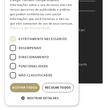
tráfego. Também compartilhamos
informações sobre o uso do nosso site com
SOBREMESA I DESSERT
nossos parceiros de publicidade e análise,
que podem combiná-las com outras
informações que você forneceu a eles ou
IVA Incluído I VAT Included
que eles coletaram do uso de seus serviços.
Política de Privacidade
!Alguns produtos poderão conter
alérgeneos!
ESTRITAMENTE NECESSÁRIOS
!Some products may contain
DESEMPENHO
allergens!
DIRECIONAMENTO
Taxa de Serviço de Quarto I Room
FUNCIONALIDADE
Service Tax: 5€
NÃO CLASSIFICADOS
ACEITAR TODOS
RECUSAR TODOS
MOSTRAR DETALHES