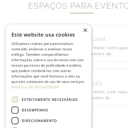
ESPAÇOS PARA EVENT
×
Este website usa cookies
AUDITÓRIO TURIM
Utilizamos cookies para personalizar
Localizado no Turim Av Liberdade Hotel, com cap
conteúdo, anúncios e analisar nosso
até 100 pessoas, no centro de...
tráfego. Também compartilhamos
informações sobre o uso do nosso site com
nossos parceiros de publicidade e análise,
que podem combiná-las com outras
informações que você forneceu a eles ou
que eles coletaram do uso de seus serviços.
SALA MARQUÊS
Política de Privacidade
Localizada no Turim Av Liberdade Hotel, com cap
até 30 pessoas, no centro de...
ESTRITAMENTE NECESSÁRIOS
DESEMPENHO
DIRECIONAMENTO