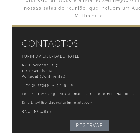
profissional. Aposte ainda no seu negócio 
nossas salas de reunião, que incluem um Aud
Multimédia.
CONTACTOS
TURIM AV LIBERDADE HOTEL
Av. Liberdade, 247
1250-143 Lisboa
Portugal (Continental)
GPS: 38.723546 – 9.149648
Tel.:
+351 211 589 270
(Chamada para Rede Fixa Nacional)
Email:
avliberdade@turimhotels.com
RNET Nº 11629
RESERVAR