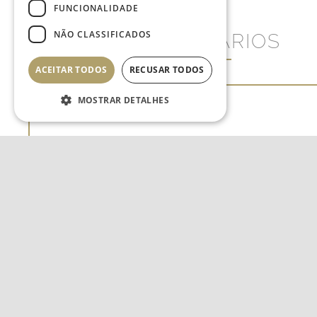
FUNCIONALIDADE
NÃO CLASSIFICADOS
COMENTÁRIOS
ACEITAR TODOS
RECUSAR TODOS
MOSTRAR DETALHES
Estritamente necessários
Desempenho
Direcionamento
Funcionalidade
Não classificados
Os cookies estritamente
necessários permitem a
funcionalidade central do
website, como login de usuário e
gestão da conta. O site não pode
ser utilizado corretamente sem os
cookies estritamente necessários.