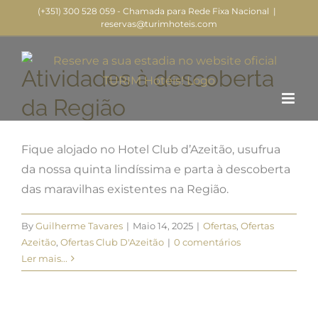
(+351) 300 528 059 - Chamada para Rede Fixa Nacional
|
reservas@turimhoteis.com
Atividades à descoberta
da Região
Fique alojado no Hotel Club d’Azeitão, usufrua
da nossa quinta lindíssima e parta à descoberta
das maravilhas existentes na Região.
By
Guilherme Tavares
|
Maio 14, 2025
|
Ofertas
,
Ofertas
Azeitão
,
Ofertas Club D'Azeitão
|
0 comentários
Ler mais...