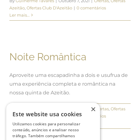
By
Guilherme Tavares
|
Outubro 7, 2021
|
Ofertas
,
Ofertas
Azeitão
,
Ofertas Club D'Azeitão
|
0 comentários
Ler mais...
Noite Romântica
Aproveite uma escapadinha a dois e usufrua de
uma experiência completa e romântica na
nossa quinta de Azeitão.
×
By
Guilherme Tavares
|
Outubro 7, 2021
|
Ofertas
,
Ofertas
Este website usa cookies
Azeitão
,
Ofertas Club D'Azeitão
|
0 comentários
Ler mais...
Utilizamos cookies para personalizar
conteúdo, anúncios e analisar nosso
tráfego. Também compartilhamos