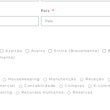
País
Azeitão
Aveiro
Sintra (Brevemente)
emente)
Housekeeping
Manutenção
Receção
mercial
Contabilidade
Compras
E-com
eting
Recursos Humanos
Reservas