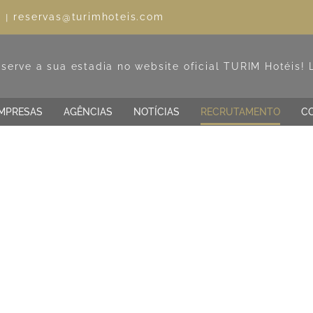
reservas@turimhoteis.com
l
|
MPRESAS
AGÊNCIAS
NOTÍCIAS
RECRUTAMENTO
C
ALHAR NOS HOTÉIS 
 connosco uma carreira com futuro na h