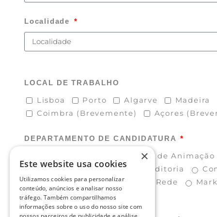
Localidade
LOCAL DE TRABALHO
Lisboa
Porto
Algarve
Madeira
Coimbra (Brevemente)
Açores (Brev
DEPARTAMENTO DE CANDIDATURA
×
Bar
Cozinha
Equipa de Animação
Este website usa cookies
Área Administrativa
Auditoria
Co
Utilizamos cookies para personalizar
Informática e Sistemas de Rede
Mark
conteúdo, anúncios e analisar nosso
tráfego. Também compartilhamos
informações sobre o uso do nosso site com
nossos parceiros de publicidade e análise,