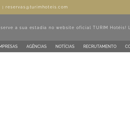
reservas@turimhoteis.com
l
|
MPRESAS
AGÊNCIAS
NOTÍCIAS
RECRUTAMENTO
C