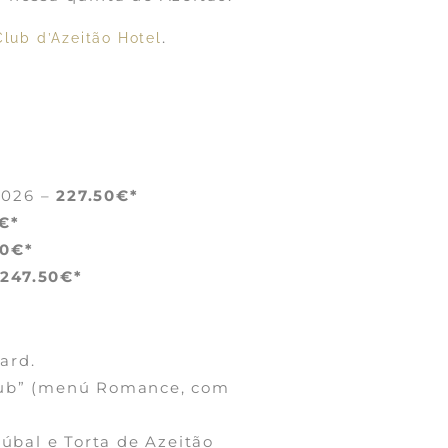
.
Club d’Azeitão Hotel
2026 –
227.50€*
€*
00€*
–
247.50
€*
ard.
Club” (menú Romance, com
úbal e Torta de Azeitão