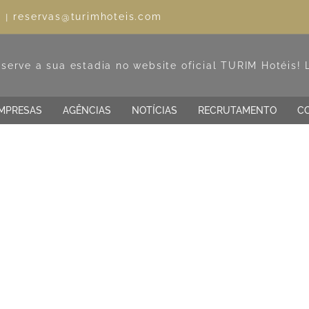
reservas@turimhoteis.com
l
|
MPRESAS
AGÊNCIAS
NOTÍCIAS
RECRUTAMENTO
C