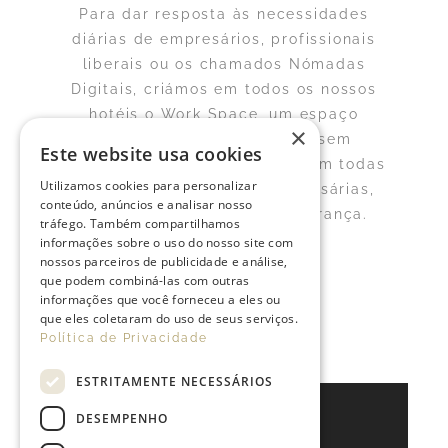
Para dar resposta às necessidades
diárias de empresários, profissionais
liberais ou os chamados Nómadas
Digitais, criámos em todos os nossos
hotéis o Work Space, um espaço
×
dedicado ao seu trabalho, sem
Este website usa cookies
necessidade de alojamento, com todas
Utilizamos cookies para personalizar
as condições logísticas necessárias,
conteúdo, anúncios e analisar nosso
wi-fi gratuito e máxima segurança.
tráfego. Também compartilhamos
informações sobre o uso do nosso site com
nossos parceiros de publicidade e análise,
CONTACTE-NOS
que podem combiná-las com outras
informações que você forneceu a eles ou
que eles coletaram do uso de seus serviços.
Política de Privacidade
ESTRITAMENTE NECESSÁRIOS
DESEMPENHO
FALE CONNOSCO