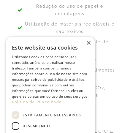
Redução do uso de papel e
embalagens
Utilização de materiais recicláveis e
não tóxicos
×
Energia elétrica proveniente de
Este website usa cookies
fontes renováveis
Utilizamos cookies para personalizar
Utilização de luz LED
conteúdo, anúncios e analisar nosso
tráfego. Também compartilhamos
Recurso a produtos locais, alimentos
informações sobre o uso do nosso site com
e bebidas BIO
nossos parceiros de publicidade e análise,
que podem combiná-las com outras
Redução da emissão de CO2,
informações que você forneceu a eles ou
detergentes e resíduos
que eles coletaram do uso de seus serviços.
Política de Privacidade
ESTRITAMENTE NECESSÁRIOS
DESEMPENHO
NÓS ESTAMOS NESSE