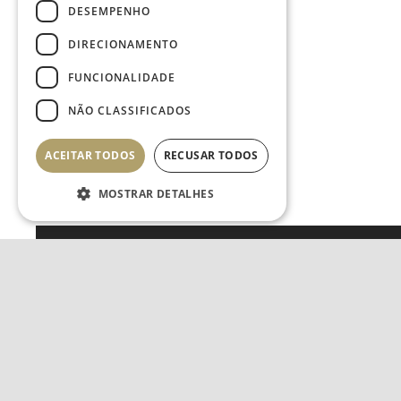
DESEMPENHO
DIRECIONAMENTO
FUNCIONALIDADE
NÃO CLASSIFICADOS
ACEITAR TODOS
RECUSAR TODOS
MOSTRAR DETALHES
Estritamente necessários
Desempenho
Direcionamento
Funcionalidade
JOIN
Não classificados
Os cookies estritamente
necessários permitem a
funcionalidade central do