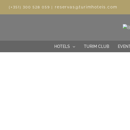
reservas@turimhoteis.com
(+351) 300 528 059
|
HOTELS
TURIM CLUB
EVEN