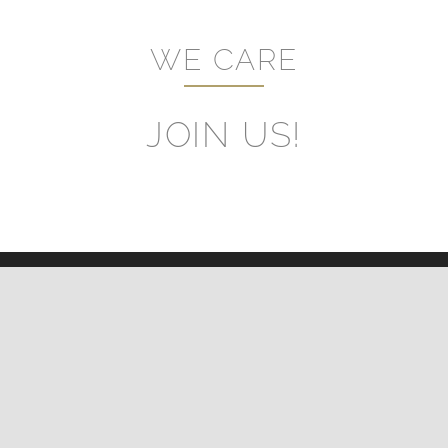
WE CARE
JOIN US!
CONTACT US
TURIM
COMMER
HOTELS
EVENTS
GROUP
DEPART