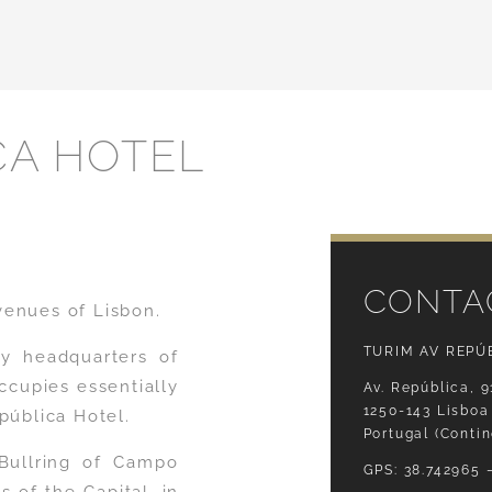
CA HOTEL
CONTA
venues of Lisbon.
TURIM AV REPÚ
ly headquarters of
cupies essentially
Av. República, 9
1250-143 Lisboa
pública Hotel.
Portugal (Contin
Bullring of Campo
GPS: 38.742965 –