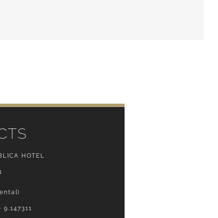
CTS
BLICA HOTEL
1
ental)
 9.147311