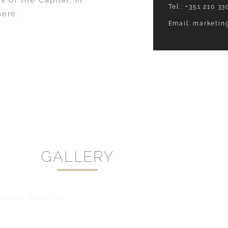
 of the Capital, in
Tel.:
+351 210 33
here.
Email:
marketin
GALLERY