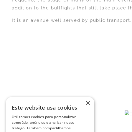
Pequeno, the stage of many of the main events
addition to the bullfights that still take place t
It is an avenue well served by public transport.
×
Este website usa cookies
Utilizamos cookies para personalizar
conteúdo, anúncios e analisar nosso
tráfego. Também compartilhamos