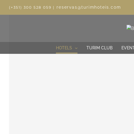
reservas@turimhoteis.com
(+351) 300 528 059
|
HOTELS
TURIM CLUB
EVEN