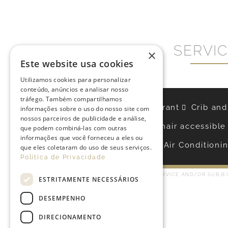
SERVI
×
Este website usa cookies
Utilizamos cookies para personalizar
conteúdo, anúncios e analisar nosso
tráfego. Também compartilhamos
121 Rooms
Bar
Restaurant
Crib and
informações sobre o uso do nosso site com
nossos parceiros de publicidade e análise,
Parking*
Wheelchair accessible
que podem combiná-las com outras
informações que você forneceu a eles ou
Air Conditioni
que eles coletaram do uso de seus serviços.
Política de Privacidade
*PAID SERVICE AND/OR SUBJEC
ESTRITAMENTE NECESSÁRIOS
DESEMPENHO
DIRECIONAMENTO