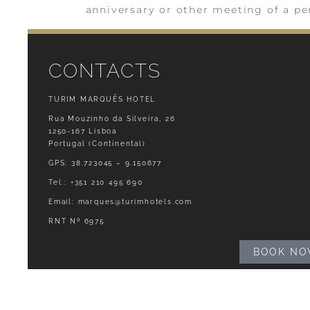
anniversary or other meeting of a pe
CONTACTS
TURIM MARQUÊS HOTEL
Rua Mouzinho da Silveira, 26
1250-167 Lisboa
Portugal (Continental)
GPS: 38.723045 – 9.150677
Tel.:
+351 210 495 690
Email:
marques@turimhotels.com
RNT Nº 6975
BOOK N