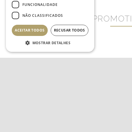
FUNCIONALIDADE
NÃO CLASSIFICADOS
PROMOT
ACEITAR TODOS
RECUSAR TODOS
MOSTRAR DETALHES
No posts found!
Estritamente necessários
Desempenho
Direcionamento
Funcionalidade
Não classificados
CLOSE
Os cookies estritamente
necessários permitem a
funcionalidade central do
website, como login de usuário e
gestão da conta. O site não pode
ser utilizado corretamente sem os
cookies estritamente necessários.