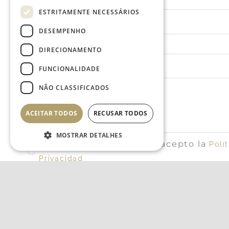
ESTRITAMENTE NECESSÁRIOS
Teléfono
DESEMPENHO
DIRECIONAMENTO
Mensaje
FUNCIONALIDADE
NÃO CLASSIFICADOS
ACEITAR TODOS
RECUSAR TODOS
MOSTRAR DETALHES
Confirmo que he leído y acepto la
Polí
Privacidad
Estritamente necessários
ENVIAR
Desempenho
Direcionamento
Funcionalidade
Não classificados