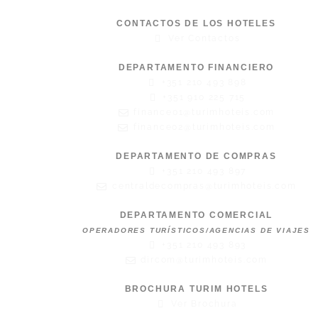
CONTACTOS DE LOS HOTELES
Ver Contactos
DEPARTAMENTO FINANCIERO
+351 210 493 898
+351 910 225 715
finance01@turimhoteis.com
finance02@turimhoteis.com
DEPARTAMENTO DE COMPRAS
+351 210 493 897
centraldecompras@turimhoteis.com
DEPARTAMENTO COMERCIAL
OPERADORES TURÍSTICOS/AGENCIAS DE VIAJES
+351 210 493 893
dircom@turimhoteis.com
BROCHURA TURIM HOTELS
Ver Brochura