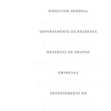
DIRECCION GENERAL
+351 213 570 916
dirgeral@turimhoteis.com
DEPARTAMENTO DE RESERVAS
+351 300 528 059
reservas@turimhoteis.com
RESERVAS DE GRUPOS
+351 210 493 891
centraldecompras@turimhoteis.com
EMPRESAS
+351 210 330 813
corporatesales@turimhoteis.com
DEPARTAMENTO RH
+351 213 570 916
rhlisboa@turimhoteis.com
rhalgarve@turimhoteis.com