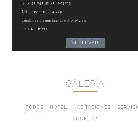
GPS: 32.651152 -16.903613
Tel.:
+351 210 514 720
Email:
santamaria@turimhotels.com
RNT Nº 12277
RESERVAR
GALERÍA
TODOS
HOTEL
HABITACIONES
SERVIC
ROOFTOP