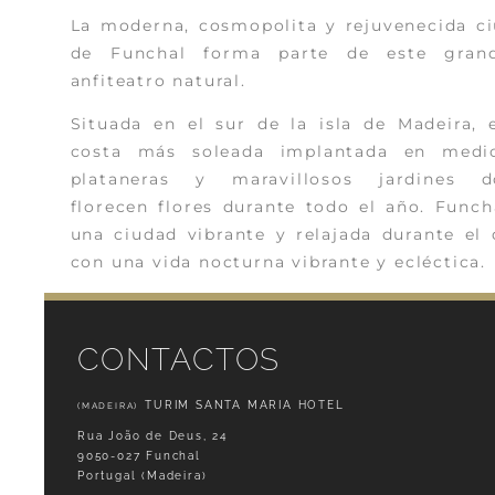
La moderna, cosmopolita y rejuvenecida c
de Funchal forma parte de este grand
anfiteatro natural.
Situada en el sur de la isla de Madeira, 
costa más soleada implantada en medi
plataneras y maravillosos jardines d
florecen flores durante todo el año. Funch
una ciudad vibrante y relajada durante el 
con una vida nocturna vibrante y ecléctica.
CONTACTOS
TURIM SANTA MARIA HOTEL
(MADEIRA)
Rua João de Deus, 24
9050-027 Funchal
Portugal (Madeira)