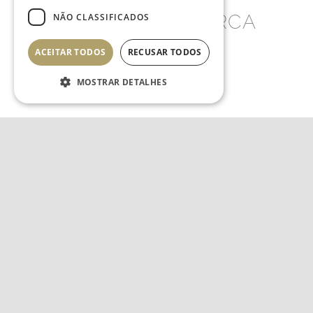
AQUI CERCA
NÃO CLASSIFICADOS
ACEITAR TODOS
RECUSAR TODOS
MOSTRAR DETALHES
Estritamente necessários
Desempenho
Direcionamento
Funcionalidade
Não classificados
Os cookies estritamente
necessários permitem a
funcionalidade central do
website, como login de usuário e
gestão da conta. O site não pode
ser utilizado corretamente sem os
cookies estritamente necessários.
Nome
Provedor / Domínio